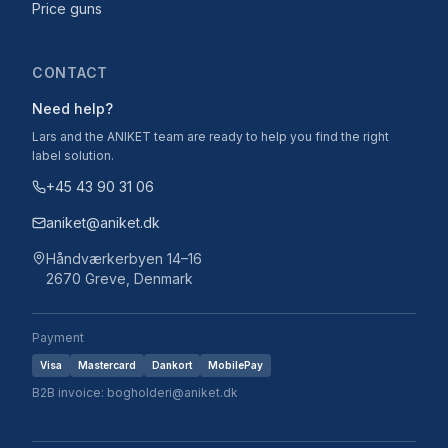
Price guns
CONTACT
Need help?
Lars and the ANIKET team are ready to help you find the right
label solution.
+45 43 90 31 06
aniket@aniket.dk
Håndværkerbyen 14–16
2670 Greve, Denmark
Payment
Visa
Mastercard
Dankort
MobilePay
B2B invoice: bogholderi@aniket.dk