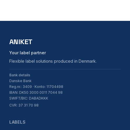
ANIKET
Your label partner
Flexible label solutions produced in Denmark.
Bank details
Danske Bank
Reg.nr.: 3409 · Konto: 11704498
IBAN: DK50 3000 0011 7044 98
SWIFT/BIC: DABADKKK
CVR: 37 31 70 98
LABELS