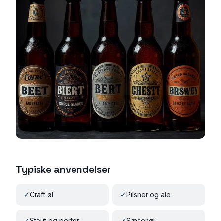
Typiske anvendelser
✓
Craft øl
✓
Pilsner og ale
✓
Stout og porter
✓
Sæsonøl