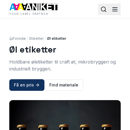
YOUR LABEL PARTNER
Forside
Etiketter
Øl etiketter
Øl etiketter
Holdbare øletiketter til craft øl, mikrobryggeri og
industrielt bryggeri.
Få en pris
Find materiale