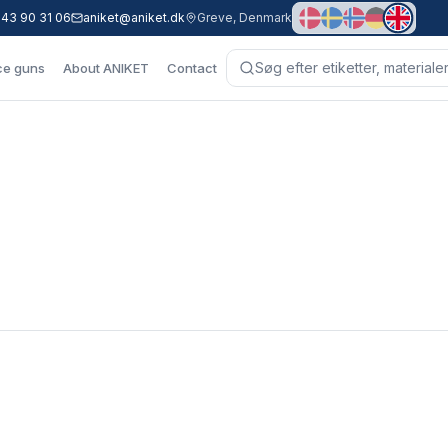
 43 90 31 06
aniket@aniket.dk
Greve, Denmark
ce guns
About ANIKET
Contact