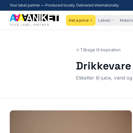
Your label partner — Produced locally. Delivered internationally.
Get a price
Labels
Materi
YOUR LABEL PARTNER
Tilbage til Inspiration
Drikkevare 
Etiketter til juice, vand 