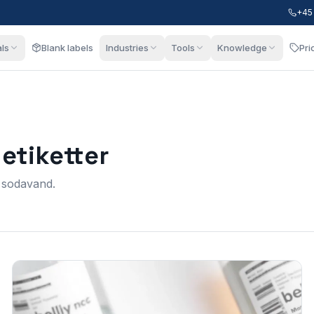
+45
als
Blank labels
Industries
Tools
Knowledge
Pri
etiketter
og sodavand.