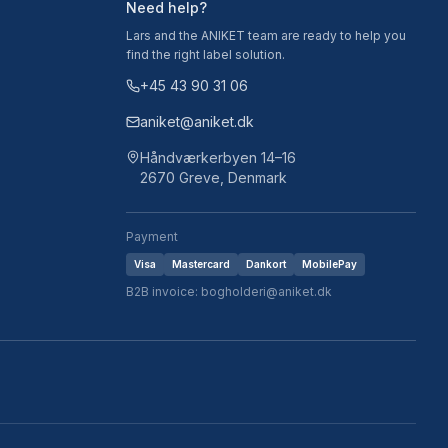
Need help?
Lars and the ANIKET team are ready to help you
find the right label solution.
+45 43 90 31 06
aniket@aniket.dk
Håndværkerbyen 14–16
2670 Greve, Denmark
Payment
Visa
Mastercard
Dankort
MobilePay
B2B invoice: bogholderi@aniket.dk