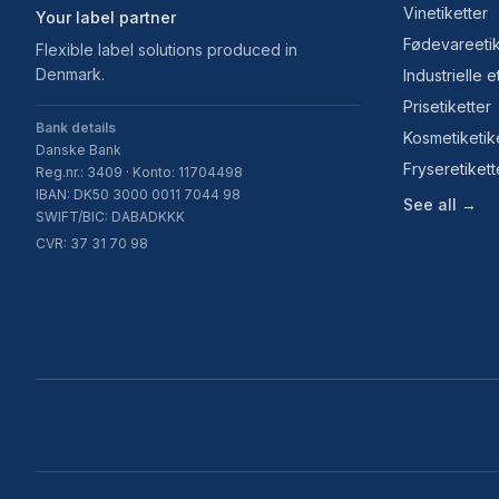
Vinetiketter
Your label partner
Fødevareetik
Flexible label solutions produced in
Denmark.
Industrielle e
Prisetiketter
Bank details
Kosmetiketik
Danske Bank
Fryseretikett
Reg.nr.: 3409 · Konto: 11704498
IBAN: DK50 3000 0011 7044 98
See all →
SWIFT/BIC: DABADKKK
CVR: 37 31 70 98