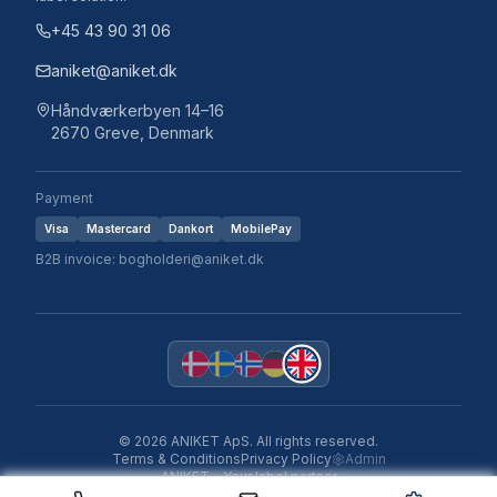
+45 43 90 31 06
aniket@aniket.dk
Håndværkerbyen 14–16
2670 Greve, Denmark
Payment
Visa
Mastercard
Dankort
MobilePay
B2B invoice: bogholderi@aniket.dk
©
2026
ANIKET ApS.
All rights reserved.
Terms & Conditions
Privacy Policy
Admin
ANIKET – Your label partner
Aniket Label Studio v1.0.0 · 2026-05-19