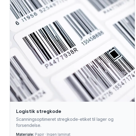
Logistik stregkode
Scanningsoptimeret stregkode-etiket til lager og
forsendelse.
Materiale:
Papir · Ingen laminat