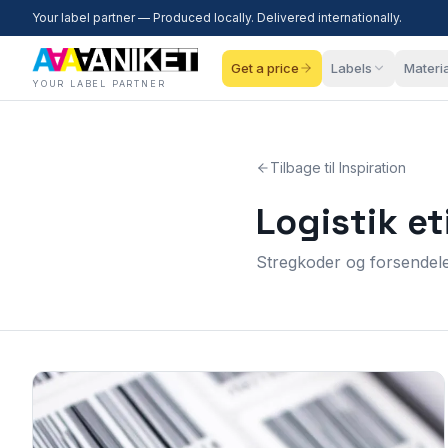
Your label partner — Produced locally. Delivered internationally.
Get a price
Labels
Materi
YOUR LABEL PARTNER
Tilbage til Inspiration
Logistik et
Stregkoder og forsendeles