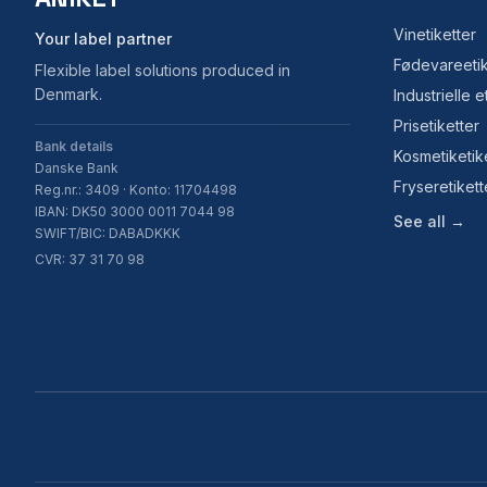
Vinetiketter
Your label partner
Fødevareetik
Flexible label solutions produced in
Denmark.
Industrielle e
Prisetiketter
Bank details
Kosmetiketik
Danske Bank
Fryseretikett
Reg.nr.: 3409 · Konto: 11704498
IBAN: DK50 3000 0011 7044 98
See all →
SWIFT/BIC: DABADKKK
CVR: 37 31 70 98