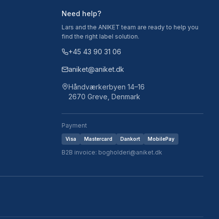
Need help?
Lars and the ANIKET team are ready to help you
find the right label solution.
+45 43 90 31 06
aniket@aniket.dk
Håndværkerbyen 14–16
2670 Greve, Denmark
Payment
Visa
Mastercard
Dankort
MobilePay
B2B invoice: bogholderi@aniket.dk