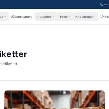
+45
als
Blank labels
Industries
Tools
Knowledge
Pri
iketter
etiketter.