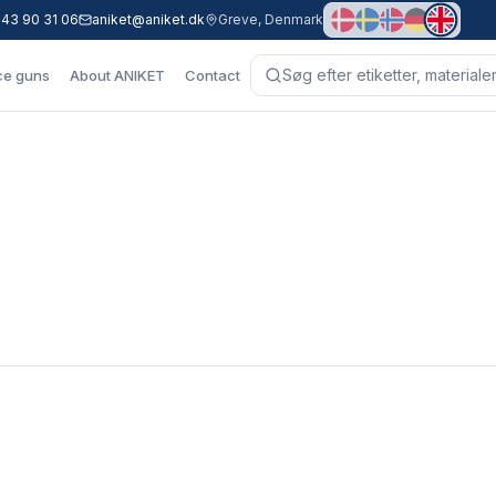
 43 90 31 06
aniket@aniket.dk
Greve, Denmark
ce guns
About ANIKET
Contact