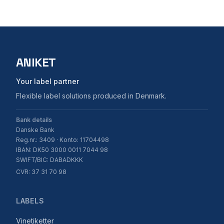
ANIKET
Your label partner
Flexible label solutions produced in Denmark.
Bank details
Danske Bank
Reg.nr.: 3409 · Konto: 11704498
IBAN: DK50 3000 0011 7044 98
SWIFT/BIC: DABADKKK
CVR: 37 31 70 98
LABELS
Vinetiketter