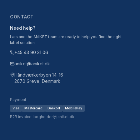
CONTACT
Need help?
Lars and the ANIKET team are ready to help you find the right
label solution.
+45 43 90 31 06
aniket@aniket.dk
Håndværkerbyen 14–16
2670 Greve, Denmark
Payment
Visa
Mastercard
Dankort
MobilePay
B2B invoice: bogholderi@aniket.dk