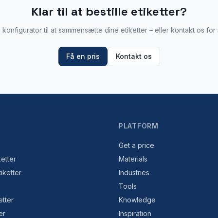
Klar til at bestille etiketter?
konfigurator til at sammensætte dine etiketter – eller kontakt os for
Få en pris
Kontakt os
PLATFORM
Get a price
etter
Materials
tiketter
Industries
Tools
etter
Knowledge
er
Inspiration