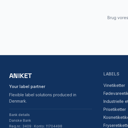
Brug vores 
ANIKET
LABELS
Vinetiketter
Your label partner
Fødevareetik
Flexible label solutions produced in
Denmark.
Industrielle e
Prisetiketter
Bank details
Kosmetiketik
Danske Bank
Fryseretikett
Reg.nr.: 3409 · Konto: 11704498