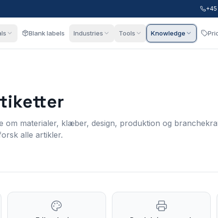
+45
als
Blank labels
Industries
Tools
Knowledge
Pri
tiketter
de om materialer, klæber, design, produktion og branchekra
orsk alle artikler.