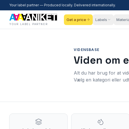
Your label partner — Produced locally. Delivered internationally.
Get a price
Labels
Materi
YOUR LABEL PARTNER
VIDENSBASE
Viden om e
Alt du har brug for at vi
Vælg en kategori eller udf