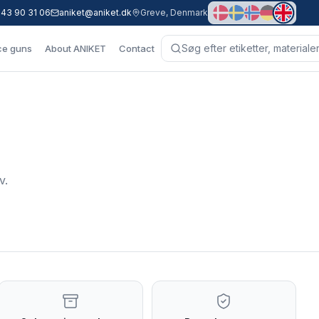
 43 90 31 06
aniket@aniket.dk
Greve, Denmark
ce guns
About ANIKET
Contact
v.