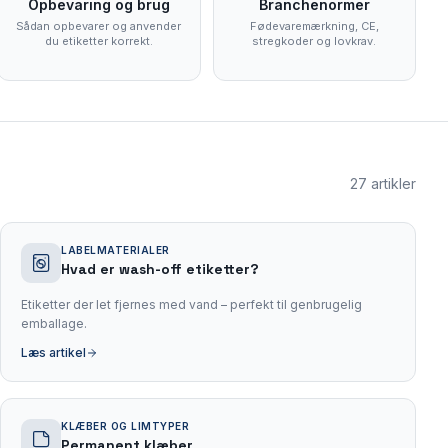
Opbevaring og brug
Branchenormer
Sådan opbevarer og anvender
Fødevaremærkning, CE,
du etiketter korrekt.
stregkoder og lovkrav.
27
artikler
LABELMATERIALER
Hvad er wash-off etiketter?
Etiketter der let fjernes med vand – perfekt til genbrugelig
emballage.
Læs artikel
KLÆBER OG LIMTYPER
Permanent klæber