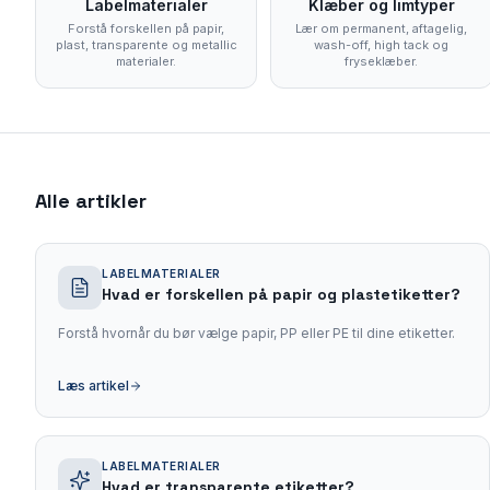
Labelmaterialer
Klæber og limtyper
Forstå forskellen på papir,
Lær om permanent, aftagelig,
plast, transparente og metallic
wash-off, high tack og
materialer.
fryseklæber.
Alle artikler
LABELMATERIALER
Hvad er forskellen på papir og plastetiketter?
Forstå hvornår du bør vælge papir, PP eller PE til dine etiketter.
Læs artikel
LABELMATERIALER
Hvad er transparente etiketter?