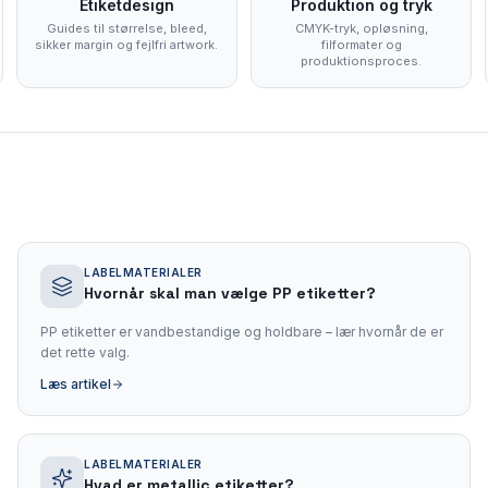
Etiketdesign
Produktion og tryk
Guides til størrelse, bleed,
CMYK-tryk, opløsning,
sikker margin og fejlfri artwork.
filformater og
produktionsproces.
LABELMATERIALER
Hvornår skal man vælge PP etiketter?
PP etiketter er vandbestandige og holdbare – lær hvornår de er
det rette valg.
Læs artikel
LABELMATERIALER
Hvad er metallic etiketter?