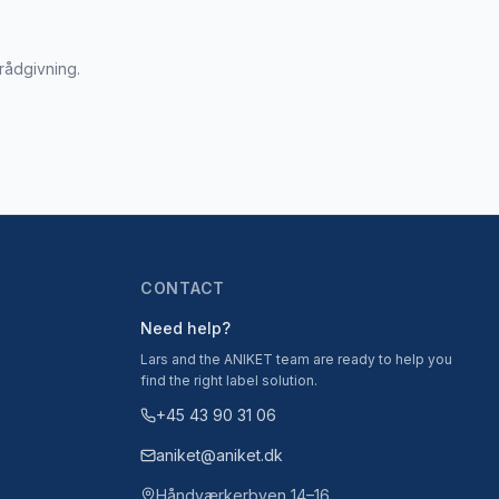
 rådgivning.
CONTACT
Need help?
Lars and the ANIKET team are ready to help you
find the right label solution.
+45 43 90 31 06
aniket@aniket.dk
Håndværkerbyen 14–16