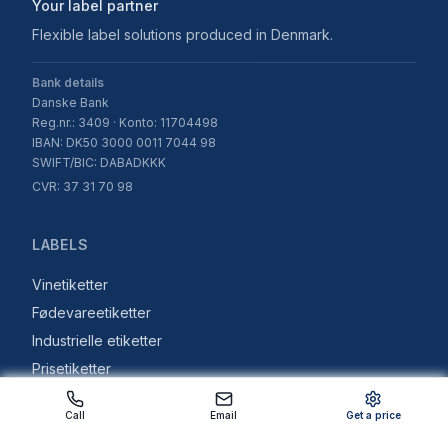
Your label partner
Flexible label solutions produced in Denmark.
Bank details
Danske Bank
Reg.nr.: 3409 · Konto: 11704498
IBAN: DK50 3000 0011 7044 98
SWIFT/BIC: DABADKKK
CVR: 37 31 70 98
LABELS
Vinetiketter
Fødevareetiketter
Industrielle etiketter
Prisetiketter
Kosmetiketiketter
Call
Email
Get a price
Fryseretiketter