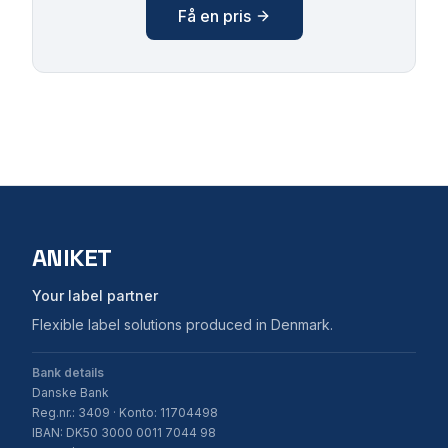
Få en pris
ANIKET
Your label partner
Flexible label solutions produced in Denmark.
Bank details
Danske Bank
Reg.nr.: 3409 · Konto: 11704498
IBAN: DK50 3000 0011 7044 98