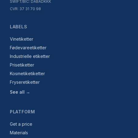
SWIFT/BIC: DABADKKK
CVR: 37 31 70 98
LABELS
Vinetiketter
Fødevareetiketter
Industrielle etiketter
Prisetiketter
Kosmetiketiketter
Fryseretiketter
See all →
PLATFORM
Get a price
Materials