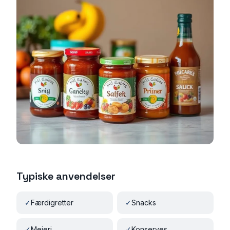
Typiske anvendelser
✓
Færdigretter
✓
Snacks
✓
Mejeri
✓
Konserves