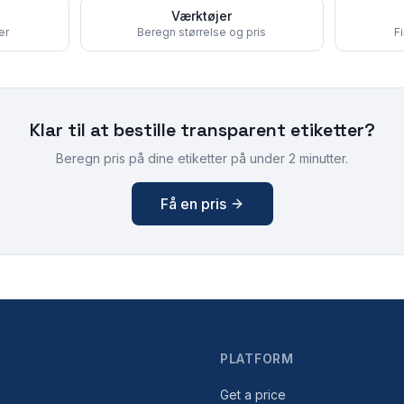
Værktøjer
er
Beregn størrelse og pris
F
Klar til at bestille
transparent etiketter
?
Beregn pris på dine etiketter på under 2 minutter.
Få en pris
PLATFORM
Get a price