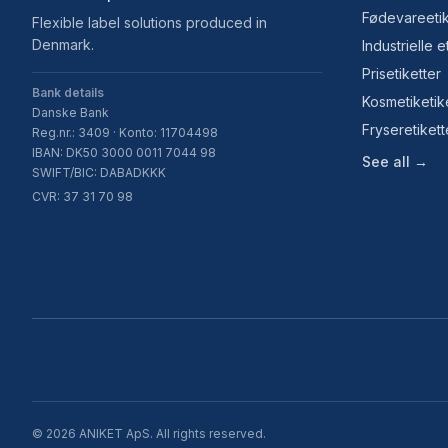
Fødevareetik
Flexible label solutions produced in
Denmark.
Industrielle e
Prisetiketter
Bank details
Kosmetiketik
Danske Bank
Fryseretikett
Reg.nr.: 3409 · Konto: 11704498
IBAN: DK50 3000 0011 7044 98
See all →
SWIFT/BIC: DABADKKK
CVR: 37 31 70 98
©
2026
ANIKET ApS.
All rights reserved.