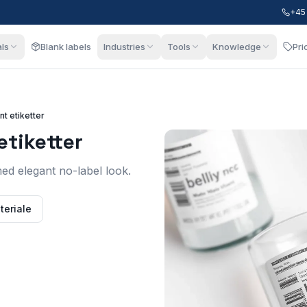
+45
als
Blank labels
Industries
Tools
Knowledge
Pri
t etiketter
etiketter
ed elegant no-label look.
teriale