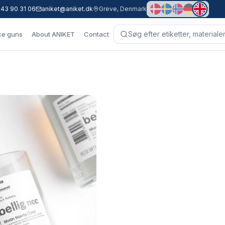
 43 90 31 06
aniket@aniket.dk
Greve, Denmark
ce guns
About ANIKET
Contact