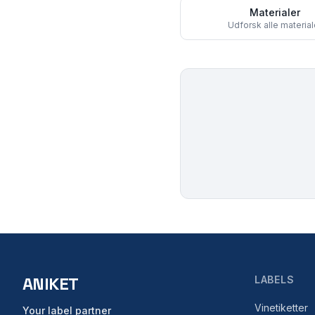
Materialer
Udforsk alle material
ANIKET
LABELS
Vinetiketter
Your label partner