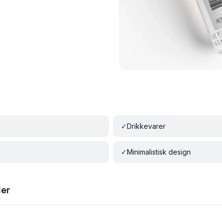
r
✓
Drikkevarer
✓
Minimalistisk design
ler