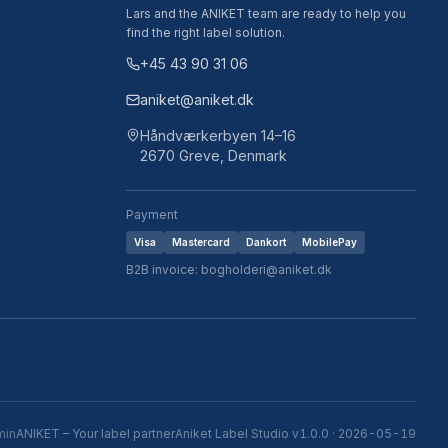
Lars and the ANIKET team are ready to help you
find the right label solution.
+45 43 90 31 06
aniket@aniket.dk
Håndværkerbyen 14–16
2670 Greve, Denmark
Payment
Visa
Mastercard
Dankort
MobilePay
B2B invoice: bogholderi@aniket.dk
min
ANIKET – Your label partner
Aniket Label Studio v1.0.0 · 2026-05-19