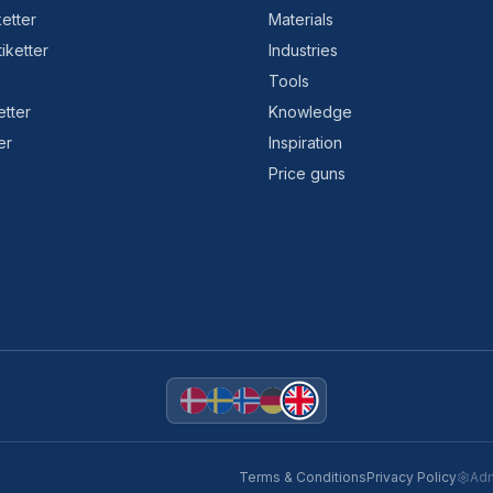
etter
Materials
tiketter
Industries
Tools
etter
Knowledge
er
Inspiration
Price guns
Terms & Conditions
Privacy Policy
Ad