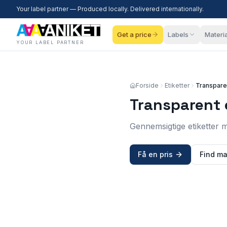
Your label partner — Produced locally. Delivered internationally.
Get a price
Labels
Materi
YOUR LABEL PARTNER
Forside
Etiketter
Transparen
Transparent 
Gennemsigtige etiketter m
Få en pris
Find ma