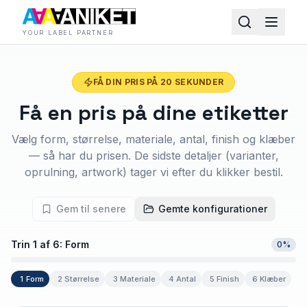
YOUR LABEL PARTNER
FÅ DIN PRIS PÅ 20 SEKUNDER
Få en pris på dine etiketter
Vælg form, størrelse, materiale, antal, finish og klæber
— så har du prisen. De sidste detaljer (varianter,
oprulning, artwork) tager vi efter du klikker bestil.
Gem til senere
Gemte konfigurationer
Trin
1
af
6
:
Form
0
%
1
Form
2
Størrelse
3
Materiale
4
Antal
5
Finish
6
Klæber