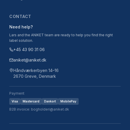
CONTACT
Need help?
Lars and the ANIKET team are ready to help you find the right
label solution.
+45 43 90 31 06
aniket@aniket.dk
Håndværkerbyen 14–16
2670 Greve, Denmark
Payment
Visa
Mastercard
Dankort
MobilePay
B2B invoice: bogholderi@aniket.dk