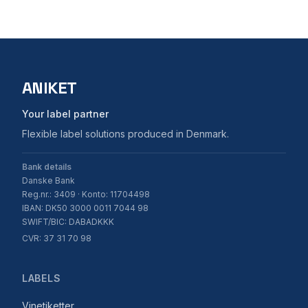
ANIKET
Your label partner
Flexible label solutions produced in Denmark.
Bank details
Danske Bank
Reg.nr.: 3409 · Konto: 11704498
IBAN: DK50 3000 0011 7044 98
SWIFT/BIC: DABADKKK
CVR: 37 31 70 98
LABELS
Vinetiketter