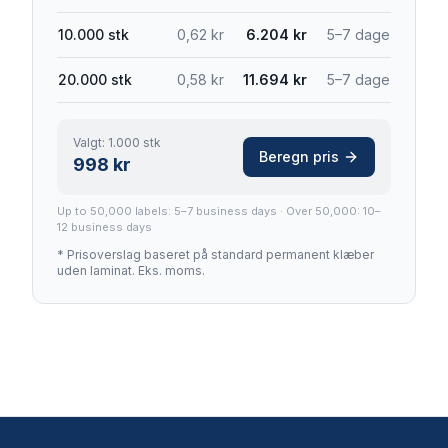
10.000
stk
0,62
kr
6.204
kr
5–7
dage
20.000
stk
0,58
kr
11.694
kr
5–7
dage
Valgt:
1.000
stk
Beregn pris
998
kr
Up to 50,000 labels: 5–7 business days · Over 50,000: 10–
12 business days
* Prisoverslag baseret på standard permanent klæber
uden laminat. Eks. moms.