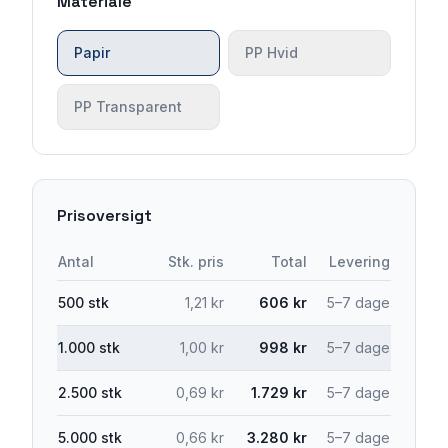
Materiale
Papir
PP Hvid
PP Transparent
Prisoversigt
Antal
Stk. pris
Total
Levering
500
stk
1,21
kr
606
kr
5–7
dage
1.000
stk
1,00
kr
998
kr
5–7
dage
2.500
stk
0,69
kr
1.729
kr
5–7
dage
5.000
stk
0,66
kr
3.280
kr
5–7
dage