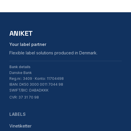
ANIKET
Your label partner
Flexible label solutions produced in Denmark.
Bank details
Danske Bank
Reg.nr.: 3409 · Konto: 11704498
IBAN: DK50 3000 0011 7044 98
SWIFT/BIC: DABADKKK
CVR: 37 31 70 98
LABELS
Vinetiketter