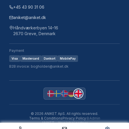
+45 43 90 31 06
aniket@aniket.dk
Håndværkerbyen 14–16
2670 Greve, Denmark
Payment
Visa
Mastercard
Dankort
MobilePay
B2B invoice: bogholderi@aniket.dk
©
2026
ANIKET ApS.
All rights reserved.
Terms & Conditions
Privacy Policy
Admin
ANIKET – Your label partner
Aniket Label Studio v1.0.0 · 2026-05-19