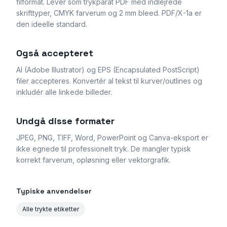
filformat. Levér som trykparat PDF med indlejrede
skrifttyper, CMYK farverum og 2 mm bleed. PDF/X-1a er
den ideelle standard.
Også accepteret
AI (Adobe Illustrator) og EPS (Encapsulated PostScript)
filer accepteres. Konvertér al tekst til kurver/outlines og
inkludér alle linkede billeder.
Undgå disse formater
JPEG, PNG, TIFF, Word, PowerPoint og Canva-eksport er
ikke egnede til professionelt tryk. De mangler typisk
korrekt farverum, opløsning eller vektorgrafik.
Typiske anvendelser
Alle trykte etiketter