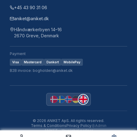
+45 43 90 31 06
aniket@aniket.dk
Håndværkerbyen 14–16
2670 Greve, Denmark
Payment
Visa
Mastercard
Dankort
MobilePay
B2B invoice: bogholderi@aniket.dk
©
2026
ANIKET ApS.
All rights reserved.
Terms & Conditions
Privacy Policy
Admin
ANIKET – Your label partner
Aniket Label Studio v1.0.0 · 2026-05-19