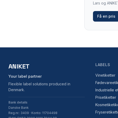
Lars og ANIKET
Få en pris
ANIKET
LABELS
Vinetiketter
Your label partner
Fødevareetik
Flexible label solutions produced in
Denmark.
Industrielle e
Prisetiketter
Bank details
Kosmetiketik
Danske Bank
Fryseretikett
Reg.nr.: 3409 · Konto: 11704498