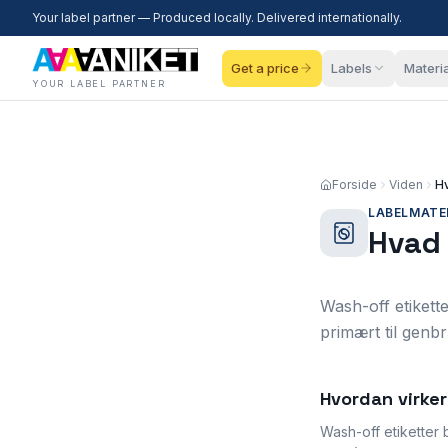
Your label partner — Produced locally. Delivered internationally.
Get a price
Labels
Materi
YOUR LABEL PARTNER
Forside
Viden
Hv
LABELMATE
Hvad 
Wash-off etikette
primært til genb
Hvordan virke
Wash-off etiketter