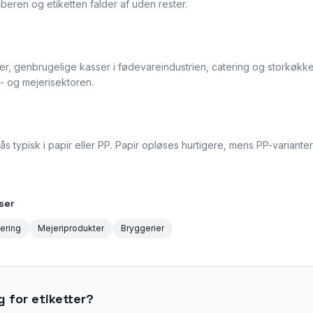
eren og etiketten falder af uden rester.
sker, genbrugelige kasser i fødevareindustrien, catering og storkøk
- og mejerisektoren.
fås typisk i papir eller PP. Papir opløses hurtigere, mens PP-variant
ser
ering
Mejeriprodukter
Bryggerier
g for etiketter?