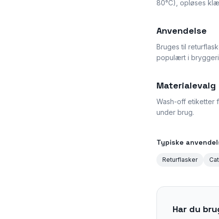
80°C), opløses klæb
Anvendelse
Bruges til returfla
populært i bryggeri
Materialevalg
Wash-off etiketter 
under brug.
Typiske anvendel
Returflasker
Cat
Har du bru