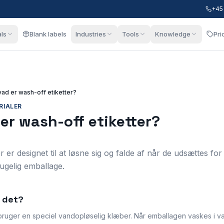
+45
als
Blank labels
Industries
Tools
Knowledge
Pri
ad er wash-off etiketter?
RIALER
er wash-off etiketter?
r er designet til at løsne sig og falde af når de udsættes f
rugelig emballage.
r det?
 bruger en speciel vandopløselig klæber. Når emballagen vaskes i v