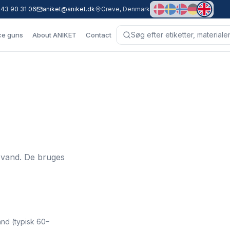
 43 90 31 06
aniket@aniket.dk
Greve, Denmark
ce guns
About ANIKET
Contact
or vand. De bruges
and (typisk 60–