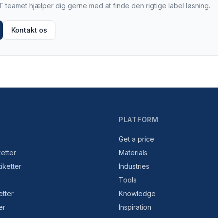
 teamet hjælper dig gerne med at finde den rigtige label løsning.
Kontakt os
PLATFORM
Get a price
etter
Materials
tiketter
Industries
Tools
etter
Knowledge
er
Inspiration