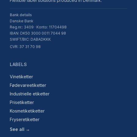
Flexible label solutions produced in Denmark.
Bank details
Danske Bank
Reg.nr.: 3409 · Konto: 11704498
IBAN: DK50 3000 0011 7044 98
SWIFT/BIC: DABADKKK
CVR: 37 31 70 98
LABELS
Vinetiketter
Fødevareetiketter
Industrielle etiketter
Prisetiketter
Kosmetiketiketter
Fryseretiketter
See all →